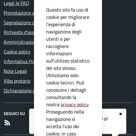
Leggi le FAQ
Questo sito fa uso di
Prenotazione appuntamento
cookie per migliorare
Segnalazione disservizio
l’esperienza di
navigazione degli
Richiesta d'assistenza
utenti e per
Amministrazione trasparente
raccogliere
Cookie policy
informazioni
sull’utilizzo statistico
Informativa Privacy
del sito stesso.
Note Legali
Utilizziamo solo
Albo pretorio
cookie tecnici. Può
conoscere i dettagli
Dichiarazione di accessibilità
consultando la
nostra
privacy policy
.
Proseguendo nella
SEGUICI SU
✖
Registrati ai servizi
APP IO
e ricevi tutti gli
navigazione si
RSS
aggiornamenti dall'Ente
accetta l’uso dei
cookie; in caso