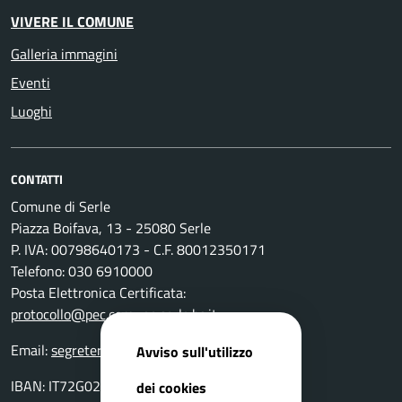
VIVERE IL COMUNE
Galleria immagini
Eventi
Luoghi
CONTATTI
Comune di Serle
Piazza Boifava, 13 - 25080 Serle
P. IVA: 00798640173 - C.F. 80012350171
Telefono: 030 6910000
Posta Elettronica Certificata:
protocollo@pec.comune.serle.bs.it
Email:
segreteria@comune.serle.bs.it
Avviso sull'utilizzo
IBAN: IT72G0200811200 000107409328
dei cookies