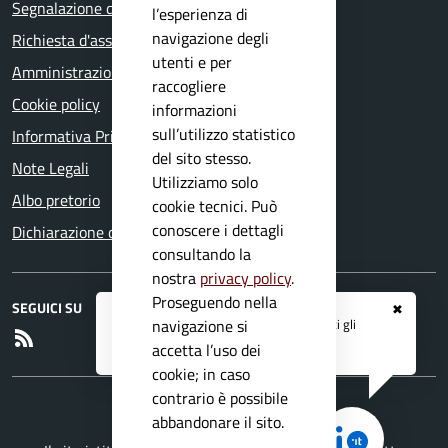
Segnalazione disservizio
l’esperienza di
navigazione degli
Richiesta d'assistenza
utenti e per
Amministrazione trasparente
raccogliere
Cookie policy
informazioni
sull’utilizzo statistico
Informativa Privacy
del sito stesso.
Note Legali
Utilizziamo solo
Albo pretorio
cookie tecnici. Può
conoscere i dettagli
Dichiarazione di accessibilità
consultando la
nostra
privacy policy
.
Proseguendo nella
SEGUICI SU
✖
Registrati ai servizi
APP IO
e ricevi tutti gli
navigazione si
RSS
aggiornamenti dall'Ente
accetta l’uso dei
cookie; in caso
contrario è possibile
abbandonare il sito.