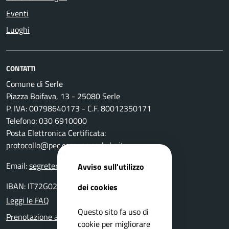
Eventi
Luoghi
CONTATTI
Comune di Serle
Piazza Boifava, 13 - 25080 Serle
P. IVA: 00798640173 - C.F. 80012350171
Telefono: 030 6910000
Posta Elettronica Certificata:
protocollo@pec.comune.serle.bs.it
Email:
segreteria@comune.serle.bs.it
Avviso sull'utilizzo
IBAN: IT72G0200811200 000107409328
dei cookies
Leggi le FAQ
Questo sito fa uso di
Prenotazione appuntamento
cookie per migliorare